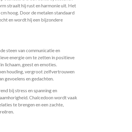
rm straalt hij rust en harmonie uit. Het
9 cm hoog. Door de metalen standaard
echt en wordt hij een bijzondere
 de steen van communicatie en
atieve energie om te zetten in positieve
in lichaam, geest en emoties.
en houding, vergroot zelfvertrouwen
van gevoelens en gedachten.
nd bij stress en spanning en
saamhorigheid. Chalcedoon wordt vaak
laties te brengen en een zachte,
creëren.