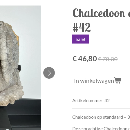
Chalcedoon 
#42
Sale!
€ 46,80
€ 78,00
In winkelwagen
Artikelnummer:
42
Chalcedoon op standaard – 3
Deze prachtige Chalcedoon op