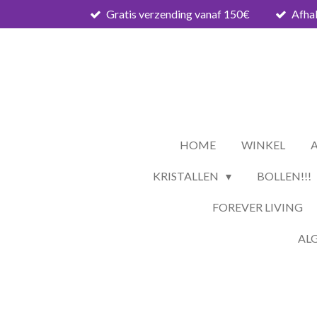
Gratis verzending vanaf 150€
Afhal
Ga
direct
naar
de
hoofdinhoud
HOME
WINKEL
KRISTALLEN
BOLLEN!!!
FOREVER LIVING
AL