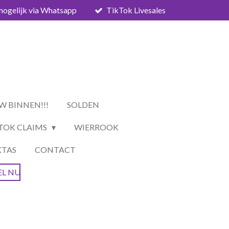
mogelijk via Whatsapp
TikTok Livesales
W BINNEN!!!
SOLDEN
TOK CLAIMS
WIERROOK
KTAS
CONTACT
EL NU