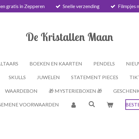
en gratis in Zepperen
Snelle verzending
Filmpjes 
De Kristallen Maan
ALTAARS
BOEKEN EN KAARTEN
PENDELS
NIEU
SKULLS
JUWELEN
STATEMENT PIECES
TIK
WAARDEBON
🎁 MYSTERIEBOXEN 🎁
GESCHEN
GEMENE VOORWAARDEN
BEST