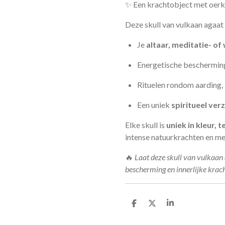
✨ Een krachtobject met oerk
Deze skull van vulkaan agaat 
Je
altaar, meditatie- o
Energetische bescherming 
Rituelen rondom aarding, 
Een uniek
spiritueel ve
Elke skull is
uniek in kleur, 
intense natuurkrachten en me
🔥
Laat deze skull van vulkaan 
bescherming en innerlijke krach
D
D
S
e
e
h
l
e
a