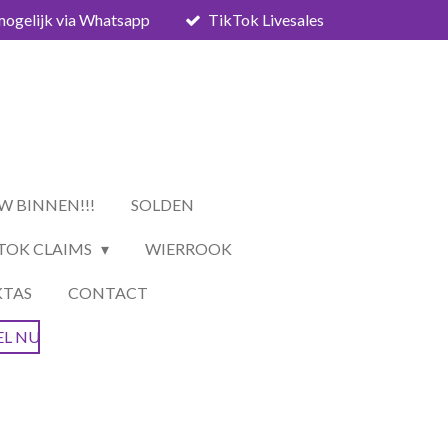
mogelijk via Whatsapp
TikTok Livesales
W BINNEN!!!
SOLDEN
TOK CLAIMS
WIERROOK
KTAS
CONTACT
EL NU