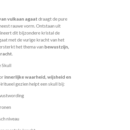
 van vulkaan agaat
draagt de pure
 meest rauwe vorm. Ontstaan uit
neert dit bijzondere kristal de
gaat met de vurige kracht van het
ersterkt het thema van
bewustzijn,
kracht
.
 Skull
oor
innerlijke waarheid, wijsheid en
piritueel gezien helpt een skull bij:
ewustwording
tronen
sch niveau