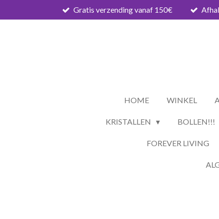
Gratis verzending vanaf 150€
Afhal
Ga
direct
naar
de
hoofdinhoud
HOME
WINKEL
KRISTALLEN
BOLLEN!!!
FOREVER LIVING
AL