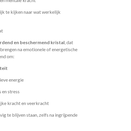
 en mentale kracht
lijk te kijken naar wat werkelijk
at
rdend en beschermend kristal
, dat
te brengen na emotionele of energetische
end om:
teit
ieve energie
 en stress
ijke kracht en veerkracht
ig te blijven staan, zelfs na ingrijpende