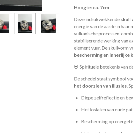
Hoogte: ca. 7cm
Deze indrukwekkende
skull
energie van de aarde in haar
vulkanische processen, combi
stabiliserende werking van a
element vuur. De skullvorm v
bescherming en innerlijke 
💀 Spirituele betekenis van de
De schedel staat symbool v
het doorzien van illusies
. S
Diepe zelfreflectie en b
Het loslaten van oude pa
Bescherming op energeti