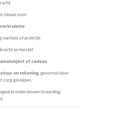
racht
is ideaal voor:
f werkruimte
van huis of praktijk
kracht en herstel
rzamelobject of cadeau
textuur en tekening
, gevormd door
t zorg geslepen.
agaat je ondersteunen in aarding,
t.