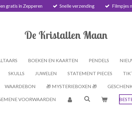
en gratis in Zepperen
Snelle verzending
Filmpjes 
De Kristallen Maan
ALTAARS
BOEKEN EN KAARTEN
PENDELS
NIEU
SKULLS
JUWELEN
STATEMENT PIECES
TIK
WAARDEBON
🎁 MYSTERIEBOXEN 🎁
GESCHEN
GEMENE VOORWAARDEN
BEST