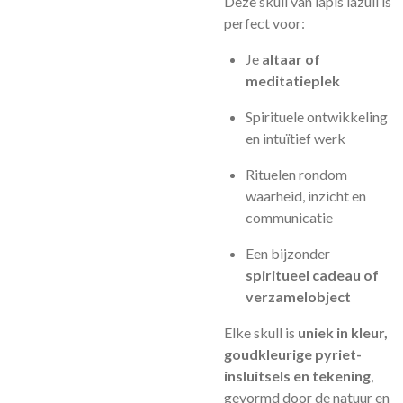
Deze skull van lapis lazuli is
perfect voor:
Je
altaar of
meditatieplek
Spirituele ontwikkeling
en intuïtief werk
Rituelen rondom
waarheid, inzicht en
communicatie
Een bijzonder
spiritueel cadeau of
verzamelobject
Elke skull is
uniek in kleur,
goudkleurige pyriet-
insluitsels en tekening
,
gevormd door de natuur en