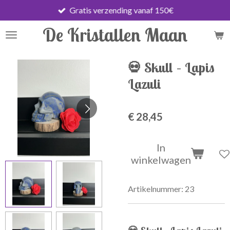
Gratis verzending vanaf 150€
Ga
direct
De Kristallen Maan
naar
de
hoofdinhoud
💀 Skull – Lapis
Lazuli
€ 28,45
In
winkelwagen
Artikelnummer:
23