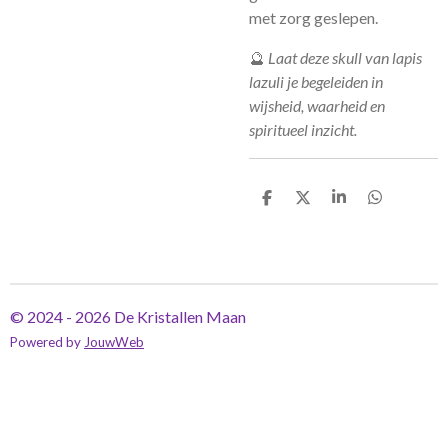
met zorg geslepen.
🔮
Laat deze skull van lapis
lazuli je begeleiden in
wijsheid, waarheid en
spiritueel inzicht.
D
D
S
D
e
e
h
e
l
e
a
l
e
l
r
e
n
e
n
© 2024 - 2026 De Kristallen Maan
Powered by
JouwWeb