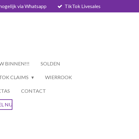
mogelijk via Whatsapp
TikTok Livesales
W BINNEN!!!
SOLDEN
TOK CLAIMS
WIERROOK
KTAS
CONTACT
EL NU