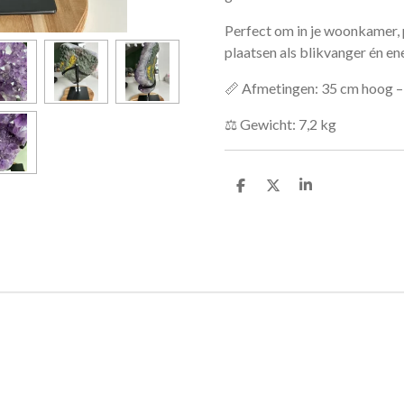
Perfect om in je woonkamer, 
plaatsen als blikvanger én en
📏 Afmetingen: 35 cm hoog –
⚖️ Gewicht: 7,2 kg
D
D
S
e
e
h
l
e
a
e
l
r
n
e