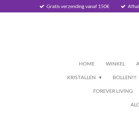
Gratis verzending vanaf 150€
Afhal
Ga
direct
naar
de
hoofdinhoud
HOME
WINKEL
KRISTALLEN
BOLLEN!!!
FOREVER LIVING
AL