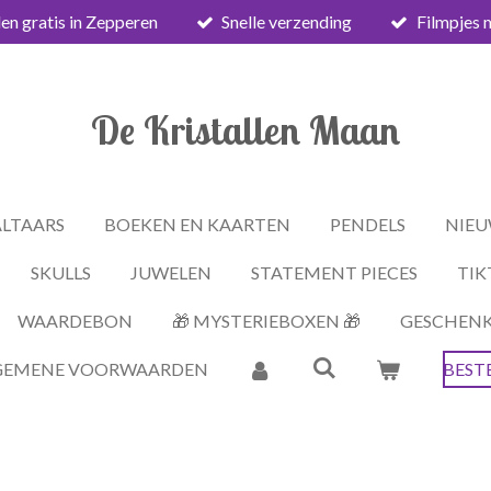
en gratis in Zepperen
Snelle verzending
Filmpjes 
De Kristallen Maan
ALTAARS
BOEKEN EN KAARTEN
PENDELS
NIEU
SKULLS
JUWELEN
STATEMENT PIECES
TIK
WAARDEBON
🎁 MYSTERIEBOXEN 🎁
GESCHEN
GEMENE VOORWAARDEN
BEST