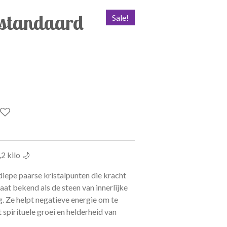
 standaard
Sale!
2 kilo 🌙
iepe paarse kristalpunten die kracht
taat bekend als de steen van innerlijke
g. Ze helpt negatieve energie om te
 spirituele groei en helderheid van