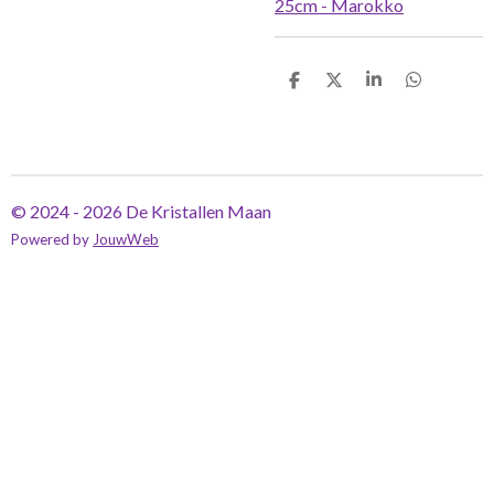
25cm - Marokko
D
D
S
D
e
e
h
e
l
e
a
l
e
l
r
e
n
e
n
© 2024 - 2026 De Kristallen Maan
Powered by
JouwWeb