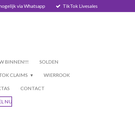
mogelijk via Whatsapp
TikTok Livesales
W BINNEN!!!
SOLDEN
TOK CLAIMS
WIERROOK
KTAS
CONTACT
EL NU