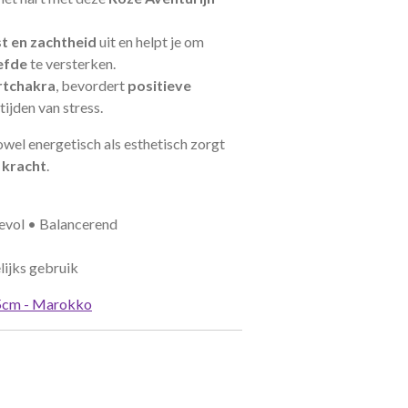
st en zachtheid
uit en helpt je om
iefde
te versterken.
rtchakra
, bevordert
positieve
tijden van stress.
wel energetisch als esthetisch zorgt
 kracht
.
evol • Balancerend
lijks gebruik
25cm - Marokko