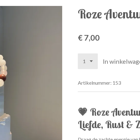
Roze Aventu
€ 7,00
In winkelwag
Artikelnummer:
153
💗 Roze Aventu
Liefde, Rust & 
Draag de zachte energie van 