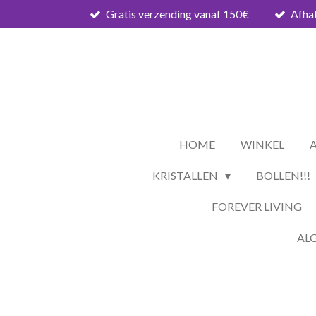
Gratis verzending vanaf 150€
Afhal
Ga
direct
naar
de
hoofdinhoud
HOME
WINKEL
KRISTALLEN
BOLLEN!!!
FOREVER LIVING
AL