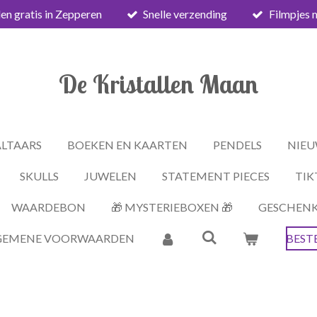
en gratis in Zepperen
Snelle verzending
Filmpjes 
De Kristallen Maan
ALTAARS
BOEKEN EN KAARTEN
PENDELS
NIEU
SKULLS
JUWELEN
STATEMENT PIECES
TIK
WAARDEBON
🎁 MYSTERIEBOXEN 🎁
GESCHEN
GEMENE VOORWAARDEN
BEST