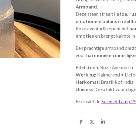
Armband
.
Deze steen straalt
liefde, ru
emotionele balans
en
zelfl
Roze aventurijn opent het
ha
emoties
en brengt kalmte in 
Een prachtige armband die zo
voor
harmonie en innerlijke
Edelsteen:
Roze Aventurijn
Werking:
Kalmerend • Liefd
Herkomst:
Brazilië of India
Uniseks:
Geschikt voor dage
Exclusief de
Seleniet Lamp 
D
D
S
e
e
h
l
e
a