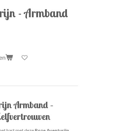
rijn - Armband
en
rijn Armband –
Zelfvertrouwen
het hart met deze
Roze Aventurijn