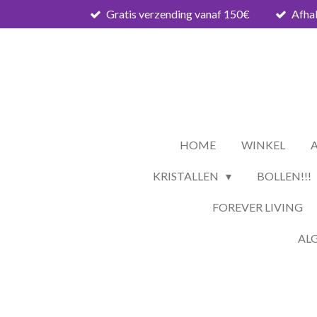
Gratis verzending vanaf 150€
Afhal
Ga
direct
naar
de
hoofdinhoud
HOME
WINKEL
KRISTALLEN
BOLLEN!!!
FOREVER LIVING
AL