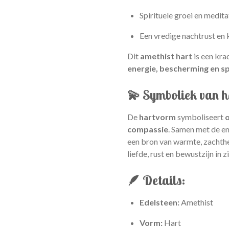
Spirituele groei en medita
Een vredige nachtrust en
Dit
amethist hart
is een kra
energie, bescherming en sp
💫 Symboliek van h
De
hartvorm
symboliseert
o
compassie
. Samen met de en
een bron van warmte, zachthe
liefde, rust en bewustzijn in z
🪶 Details:
Edelsteen:
Amethist
Vorm:
Hart