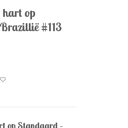
 hart op
Brazillië #113
rt op Standaard –