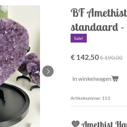
BF Amethist
standaard - 
Sale!
€ 142,50
€ 190,00
In winkelwagen
Artikelnummer:
113
💜 Amethist Ha