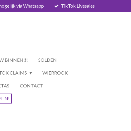
mogelijk via Whatsapp
TikTok Livesales
W BINNEN!!!
SOLDEN
TOK CLAIMS
WIERROOK
KTAS
CONTACT
EL NU