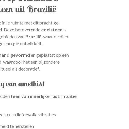
teen uit Brazilië
 in je ruimte met dit prachtige
d
. Deze betoverende
edelsteen
is
 gebieden van
Brazilië
, waar de diep
ge energie ontwikkelt.
 hand gevormd
en geplaatst op een
d
, waardoor het een bijzondere
itueel als decoratief.
ng van amethist
s de
steen van innerlijke rust, intuïtie
tten in liefdevolle vibraties
rheid te herstellen