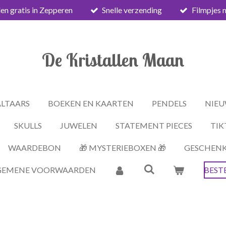
en gratis in Zepperen
Snelle verzending
Filmpjes 
De Kristallen Maan
ALTAARS
BOEKEN EN KAARTEN
PENDELS
NIEU
SKULLS
JUWELEN
STATEMENT PIECES
TIK
WAARDEBON
🎁 MYSTERIEBOXEN 🎁
GESCHEN
GEMENE VOORWAARDEN
BEST