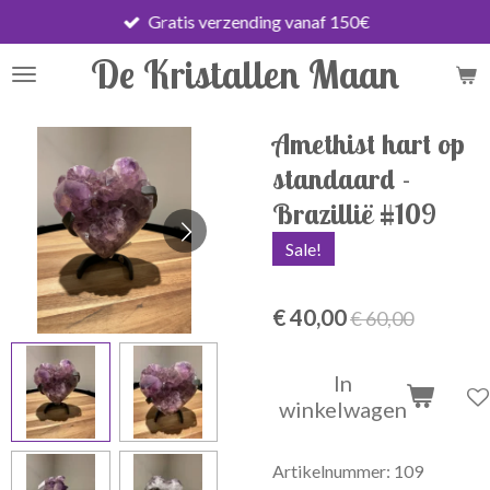
Gratis verzending vanaf 150€
Ga
direct
De Kristallen Maan
naar
de
hoofdinhoud
Amethist hart op
standaard -
Brazillië #109
Sale!
€ 40,00
€ 60,00
In
winkelwagen
Artikelnummer:
109