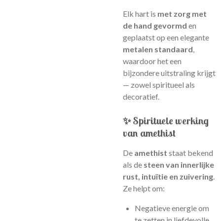
Elk hart is
met zorg met
de hand gevormd
en
geplaatst op een elegante
metalen standaard
,
waardoor het een
bijzondere uitstraling krijgt
— zowel spiritueel als
decoratief.
✨ Spirituele werking
van amethist
De
amethist
staat bekend
als de
steen van innerlijke
rust, intuïtie en zuivering
.
Ze helpt om:
Negatieve energie om
te zetten in liefdevolle