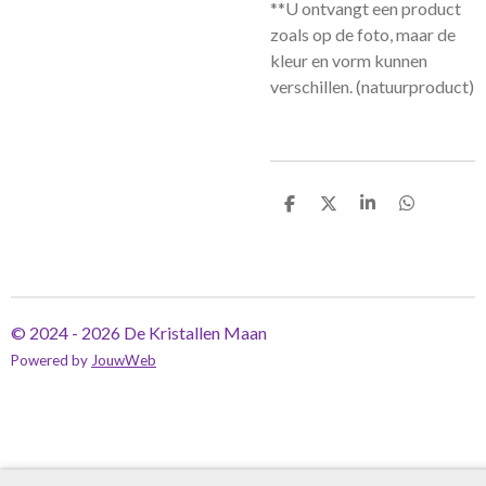
**U ontvangt een product
zoals op de foto, maar de
kleur en vorm kunnen
verschillen. (natuurproduct)
D
D
S
D
e
e
h
e
l
e
a
l
e
l
r
e
n
e
n
© 2024 - 2026 De Kristallen Maan
Powered by
JouwWeb