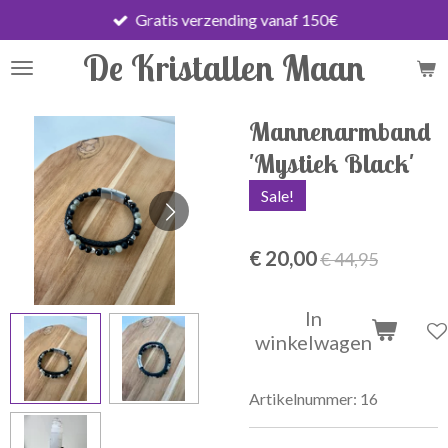
Gratis verzending vanaf 150€
Ga
direct
De Kristallen Maan
naar
de
hoofdinhoud
Mannenarmband
'Mystiek Black'
Sale!
€ 20,00
€ 44,95
In
winkelwagen
Artikelnummer:
16