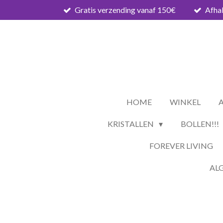
Gratis verzending vanaf 150€
Afhal
Ga
direct
naar
de
hoofdinhoud
HOME
WINKEL
KRISTALLEN
BOLLEN!!!
FOREVER LIVING
AL