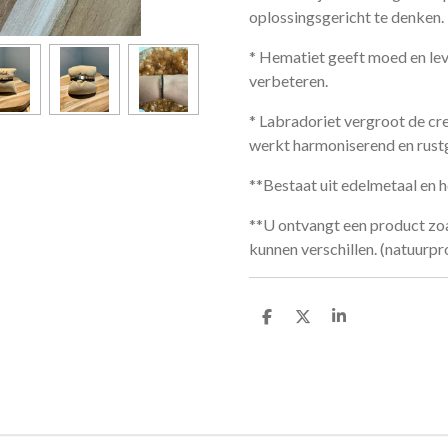
oplossingsgericht te denken.
* Hematiet geeft moed en lev
verbeteren.
* Labradoriet vergroot de cre
werkt harmoniserend en rust
**Bestaat uit edelmetaal en he
**U ontvangt een product zoa
kunnen verschillen. (natuurpr
D
D
S
e
e
h
l
e
a
e
l
r
n
e