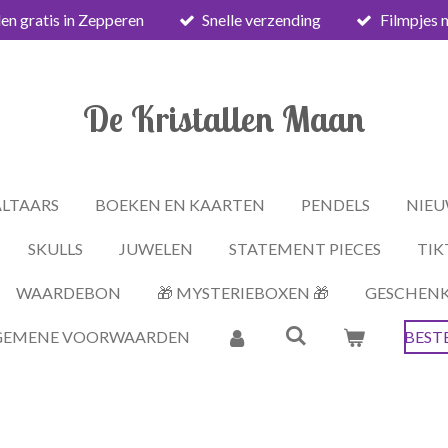
en gratis in Zepperen
Snelle verzending
Filmpjes 
De Kristallen Maan
ALTAARS
BOEKEN EN KAARTEN
PENDELS
NIEU
SKULLS
JUWELEN
STATEMENT PIECES
TIK
WAARDEBON
🎁 MYSTERIEBOXEN 🎁
GESCHEN
GEMENE VOORWAARDEN
BEST