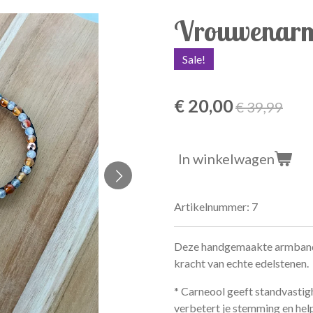
Vrouwenarm
Sale!
€ 20,00
€ 39,99
In winkelwagen
Artikelnummer:
7
Deze handgemaakte armband g
kracht van echte edelstenen.
* Carneool geeft standvastig
verbetert je stemming en hel