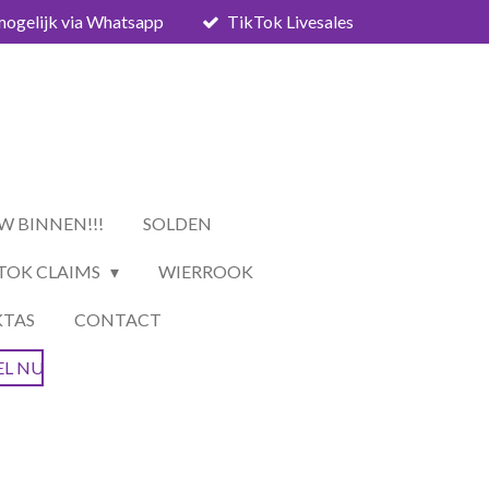
mogelijk via Whatsapp
TikTok Livesales
W BINNEN!!!
SOLDEN
TOK CLAIMS
WIERROOK
KTAS
CONTACT
EL NU