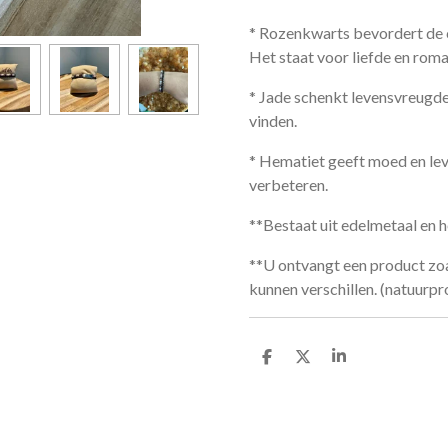
* Rozenkwarts bevordert de c
Het staat voor liefde en roma
* Jade schenkt levensvreugde 
vinden.
* Hematiet geeft moed en lev
verbeteren.
**Bestaat uit edelmetaal en he
**U ontvangt een product zoa
kunnen verschillen. (natuurpr
D
D
S
e
e
h
l
e
a
e
l
r
n
e