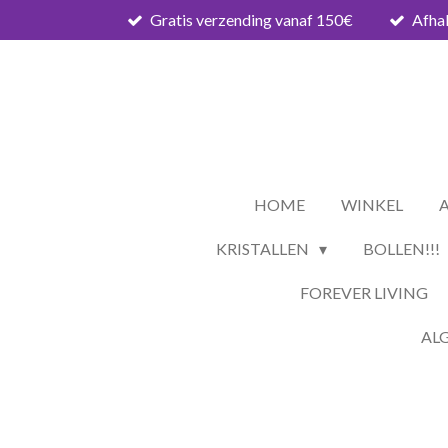
Gratis verzending vanaf 150€
Afhal
Ga
direct
naar
de
hoofdinhoud
HOME
WINKEL
KRISTALLEN
BOLLEN!!!
FOREVER LIVING
AL