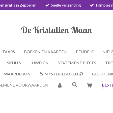
en gratis in Zepperen
Snelle verzending
Filmpjes 
De Kristallen Maan
ALTAARS
BOEKEN EN KAARTEN
PENDELS
NIEU
SKULLS
JUWELEN
STATEMENT PIECES
TIK
WAARDEBON
🎁 MYSTERIEBOXEN 🎁
GESCHEN
GEMENE VOORWAARDEN
BEST