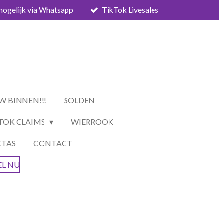
mogelijk via Whatsapp
TikTok Livesales
W BINNEN!!!
SOLDEN
TOK CLAIMS
WIERROOK
KTAS
CONTACT
EL NU