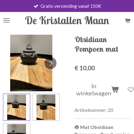
Gratis verzending vanaf 150€
Ga
direct
De Kristallen Maan
naar
de
hoofdinhoud
Obsidiaan
Pompoen mat
€ 10,00
In
winkelwagen
Artikelnummer:
20
🎃
Mat Obsidiaan