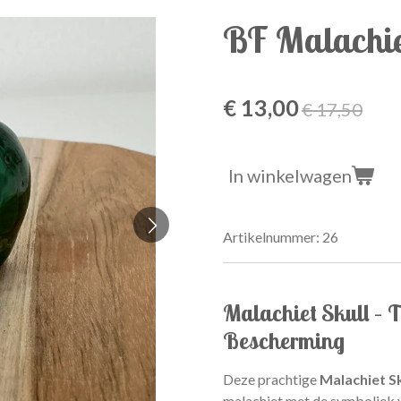
BF Malachie
€ 13,00
€ 17,50
In winkelwagen
Artikelnummer:
26
Malachiet Skull – 
Bescherming
Deze prachtige
Malachiet Sk
malachiet met de symboliek v