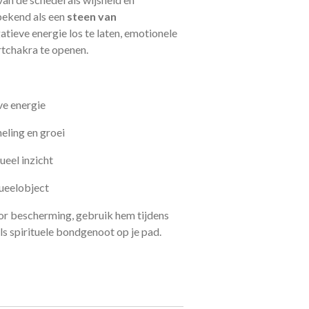
bekend als een
steen van
gatieve energie los te laten, emotionele
artchakra te openen.
ve energie
eling en groei
tueel inzicht
tueelobject
voor bescherming, gebruik hem tijdens
s spirituele bondgenoot op je pad.