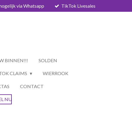
mogelijk via Whatsapp
TikTok Livesales
W BINNEN!!!
SOLDEN
TOK CLAIMS
WIERROOK
KTAS
CONTACT
EL NU