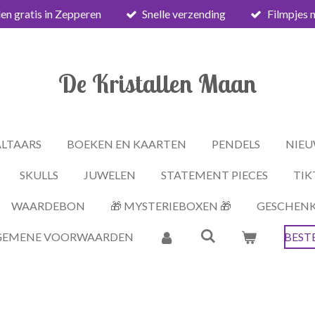
en gratis in Zepperen
Snelle verzending
Filmpjes 
De Kristallen Maan
ALTAARS
BOEKEN EN KAARTEN
PENDELS
NIEU
SKULLS
JUWELEN
STATEMENT PIECES
TIK
WAARDEBON
🎁 MYSTERIEBOXEN 🎁
GESCHEN
GEMENE VOORWAARDEN
BEST