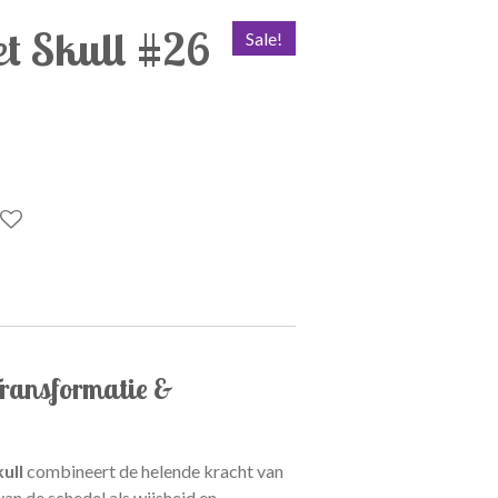
t Skull #26
Sale!
Transformatie &
ull
combineert de helende kracht van
an de schedel als wijsheid en