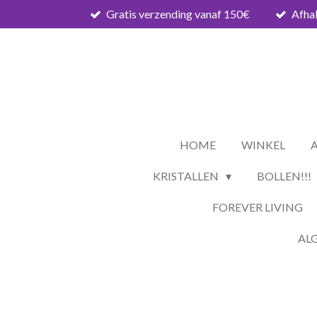
Gratis verzending vanaf 150€
Afhal
Ga
direct
naar
de
hoofdinhoud
HOME
WINKEL
KRISTALLEN
BOLLEN!!!
FOREVER LIVING
AL