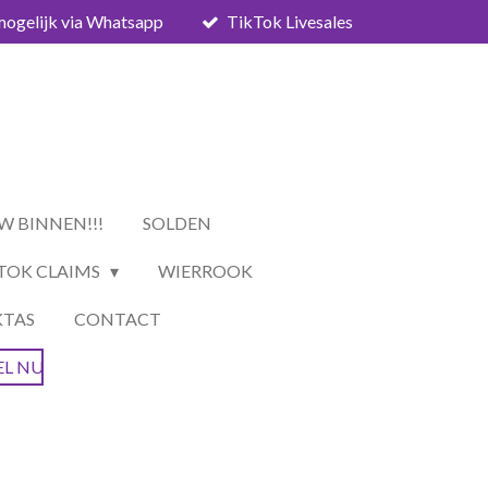
mogelijk via Whatsapp
TikTok Livesales
W BINNEN!!!
SOLDEN
TOK CLAIMS
WIERROOK
KTAS
CONTACT
EL NU