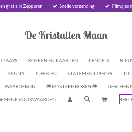
en gratis in Zepperen
Snelle verzending
Filmpjes 
De Kristallen Maan
ALTAARS
BOEKEN EN KAARTEN
PENDELS
NIEU
SKULLS
JUWELEN
STATEMENT PIECES
TIK
WAARDEBON
🎁 MYSTERIEBOXEN 🎁
GESCHEN
GEMENE VOORWAARDEN
BEST