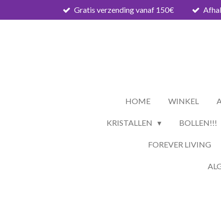
Gratis verzending vanaf 150€
Afhal
Ga
direct
naar
de
hoofdinhoud
HOME
WINKEL
KRISTALLEN
BOLLEN!!!
FOREVER LIVING
AL