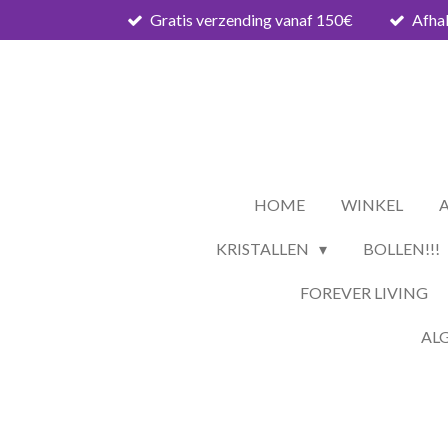
Gratis verzending vanaf 150€
Afhal
Ga
direct
naar
de
hoofdinhoud
HOME
WINKEL
KRISTALLEN
BOLLEN!!!
FOREVER LIVING
AL