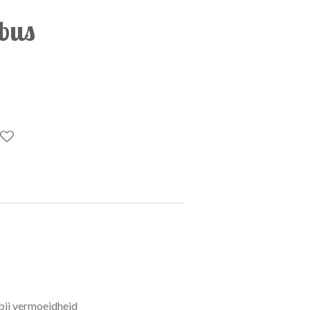
ubus
 bij vermoeidheid