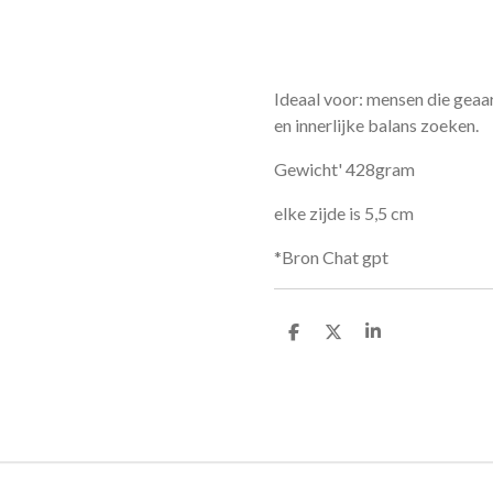
Ideaal voor: mensen die geaar
en innerlijke balans zoeken.
Gewicht' 428gram
elke zijde is 5,5 cm
*Bron Chat gpt
D
D
S
e
e
h
l
e
a
e
l
r
n
e