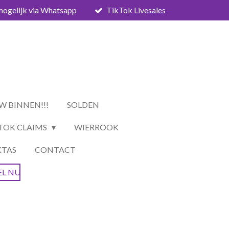
mogelijk via Whatsapp
TikTok Livesales
W BINNEN!!!
SOLDEN
TOK CLAIMS
WIERROOK
KTAS
CONTACT
EL NU