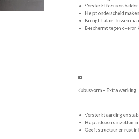
Versterkt focus en helde
Helpt onderscheid maken t
Brengt balans tussen mann
Beschermt tegen overprik
🔲
Kubusvorm – Extra werking
Versterkt aarding en stabi
Helpt ideeën omzetten in 
Geeft structuur en rust in