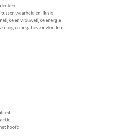
r denken
ussen waarheid en illusie
elijke en vrouwelijke energie
keling en negatieve invloeden
liteit
actie
 het hoofd