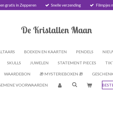
en gratis in Zepperen
Snelle verzending
Filmpjes 
De Kristallen Maan
ALTAARS
BOEKEN EN KAARTEN
PENDELS
NIEU
SKULLS
JUWELEN
STATEMENT PIECES
TIK
WAARDEBON
🎁 MYSTERIEBOXEN 🎁
GESCHEN
GEMENE VOORWAARDEN
BEST