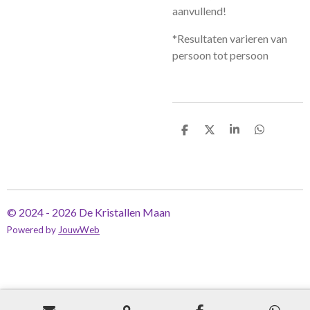
aanvullend!
*Resultaten varieren van
persoon tot persoon
D
D
S
D
e
e
h
e
l
e
a
l
e
l
r
e
n
e
n
© 2024 - 2026 De Kristallen Maan
Powered by
JouwWeb