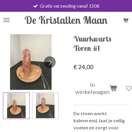
Gratis verzending vanaf 150€
Ga
direct
De Kristallen Maan
naar
de
hoofdinhoud
Vuurkwarts
Toren #1
€ 24,00
In
winkelwagen
De steen werkt
kalmerend, laat je veilig
voelen en zorgt voor