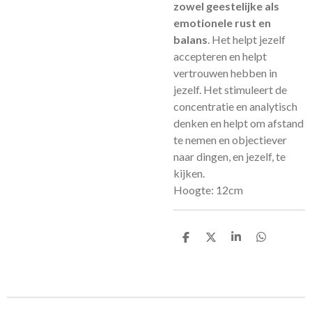
zowel geestelijke als
emotionele rust en
balans
. Het helpt jezelf
accepteren en helpt
vertrouwen hebben in
jezelf. Het stimuleert de
concentratie en analytisch
denken en helpt om afstand
te nemen en objectiever
naar dingen, en jezelf, te
kijken.
Hoogte: 12cm
D
D
S
D
e
e
h
e
l
e
a
l
e
l
r
e
n
e
n