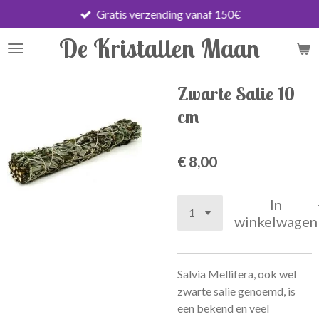
Gratis verzending vanaf 150€
Ga
direct
De Kristallen Maan
naar
de
hoofdinhoud
Zwarte Salie 10
cm
€ 8,00
In
winkelwagen
Salvia Mellifera, ook wel
zwarte salie genoemd, is
een bekend en veel