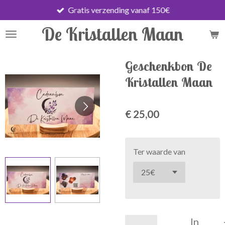
Gratis verzending vanaf 150€
Ga
direct
De Kristallen Maan
naar
de
hoofdinhoud
Geschenkbon De
Kristallen Maan
€ 25,00
Ter waarde van
In