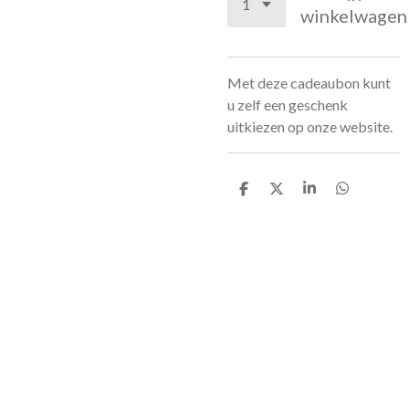
winkelwagen
Met deze cadeaubon kunt
u zelf een geschenk
uitkiezen op onze website.
D
D
S
D
e
e
h
e
l
e
a
l
e
l
r
e
n
e
n