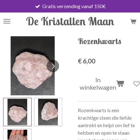
Gratis verzending vanaf 150€
Ga
direct
De Kristallen Maan
naar
de
hoofdinhoud
Rozenkwarts
€ 6,00
In
winkelwagen
Rozenkwarts is een
krachtige steen die liefde
aantrekt en helpt om lief te
hebben en open te staan