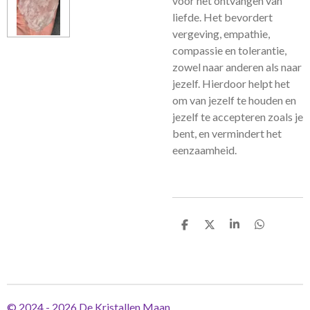
voor het ontvangen van
liefde. Het bevordert
vergeving, empathie,
compassie en tolerantie,
zowel naar anderen als naar
jezelf. Hierdoor helpt het
om van jezelf te houden en
jezelf te accepteren zoals je
bent, en vermindert het
eenzaamheid.
D
D
S
D
e
e
h
e
l
e
a
l
e
l
r
e
n
e
n
© 2024 - 2026 De Kristallen Maan