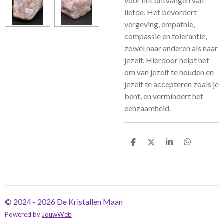
voor het ontvangen van
liefde. Het bevordert
vergeving, empathie,
compassie en tolerantie,
zowel naar anderen als naar
jezelf. Hierdoor helpt het
om van jezelf te houden en
jezelf te accepteren zoals je
bent, en vermindert het
eenzaamheid.
D
D
S
D
e
e
h
e
l
e
a
l
e
l
r
e
n
e
n
© 2024 - 2026 De Kristallen Maan
Powered by
JouwWeb