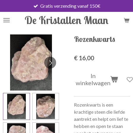
Gratis verzending vanaf 150€
Ga
direct
De Kristallen Maan
naar
de
hoofdinhoud
Rozenkwarts
€ 16,00
In
winkelwagen
Rozenkwarts is een
krachtige steen die liefde
aantrekt en helpt om lief te
hebben en open te staan