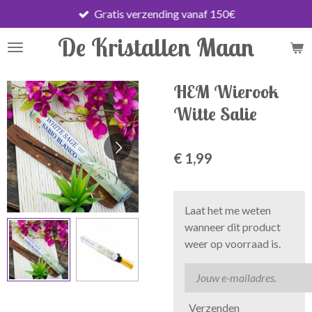
Gratis verzending vanaf 150€
Ga
direct
De Kristallen Maan
naar
de
hoofdinhoud
HEM Wierook
Witte Salie
€ 1,99
Laat het me weten
wanneer dit product
weer op voorraad is.
Verzenden