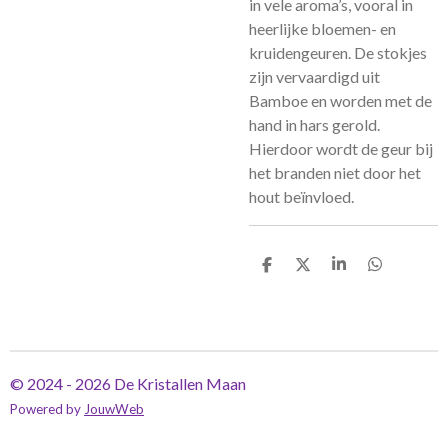
in vele aroma’s, vooral in
heerlijke bloemen- en
kruidengeuren. De stokjes
zijn vervaardigd uit
Bamboe en worden met de
hand in hars gerold.
Hierdoor wordt de geur bij
het branden niet door het
hout beïnvloed.
D
D
S
D
e
e
h
e
l
e
a
l
e
l
r
e
n
e
n
© 2024 - 2026 De Kristallen Maan
Powered by
JouwWeb