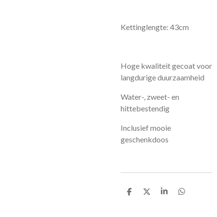
Kettinglengte: 43cm
Hoge kwaliteit gecoat voor
langdurige duurzaamheid
Water-, zweet- en
hittebestendig
Inclusief mooie
geschenkdoos
D
D
S
D
e
e
h
e
l
e
a
l