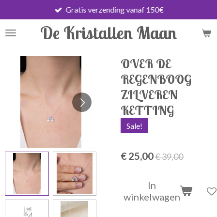
Gratis verzending vanaf 150€
Ga
direct
De Kristallen Maan
naar
de
hoofdinhoud
OVER DE
REGENBOOG
ZILVEREN
KETTING
Sale!
€ 25,00
€ 39,00
In
winkelwagen