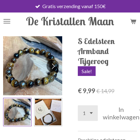
Gratis verzending vanaf 150€
Ga
direct
De Kristallen Maan
naar
de
hoofdinhoud
S Edelsteen
Armband
Tijgeroog
Sale!
€ 9,99
€ 14,99
In
winkelwagen
Prachtige
edelstenen