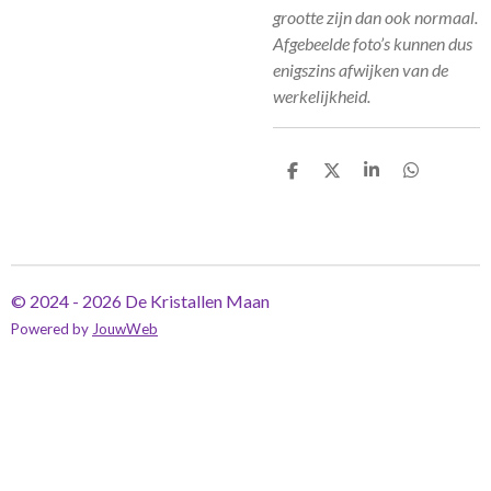
grootte zijn dan ook normaal.
Afgebeelde foto’s kunnen dus
enigszins afwijken van de
werkelijkheid.
D
D
S
D
e
e
h
e
l
e
a
l
e
l
r
e
n
e
n
© 2024 - 2026 De Kristallen Maan
Powered by
JouwWeb