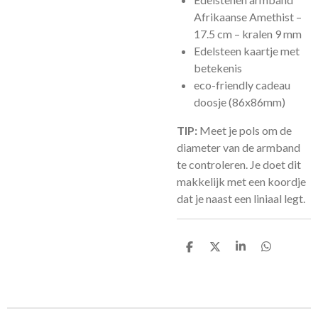
Afrikaanse Amethist –
17.5 cm – kralen 9 mm
Edelsteen kaartje met
betekenis
eco-friendly cadeau
doosje (86x86mm)
TIP:
Meet je pols om de
diameter van de armband
te controleren. Je doet dit
makkelijk met een koordje
dat je naast een liniaal legt.
D
D
S
D
e
e
h
e
l
e
a
l
e
l
r
e
n
e
n