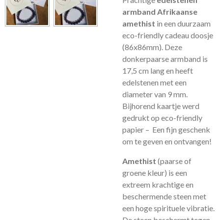
armband Afrikaanse
amethist
in een duurzaam
eco-friendly cadeau doosje
(86x86mm). Deze
donkerpaarse armband is
17,5 cm lang en heeft
edelstenen met een
diameter van 9 mm.
Bijhorend kaartje werd
gedrukt op eco-friendly
papier – Een fijn geschenk
om te geven en ontvangen!
Amethist
(paarse of
groene kleur) is een
extreem krachtige en
beschermende steen met
een hoge spirituele vibratie.
De steen beschermt tegen