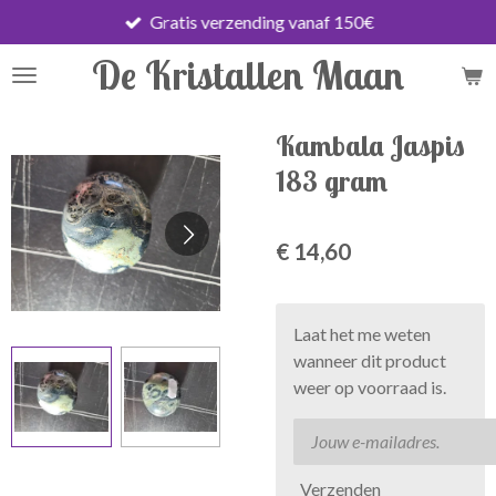
Gratis verzending vanaf 150€
Ga
direct
De Kristallen Maan
naar
de
hoofdinhoud
Kambala Jaspis
183 gram
€ 14,60
Laat het me weten
wanneer dit product
weer op voorraad is.
Verzenden